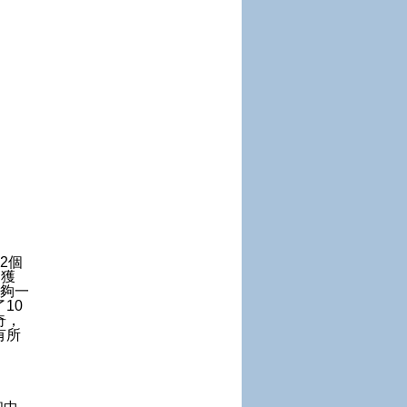
2個
們獲
床夠一
10
奇，
有所