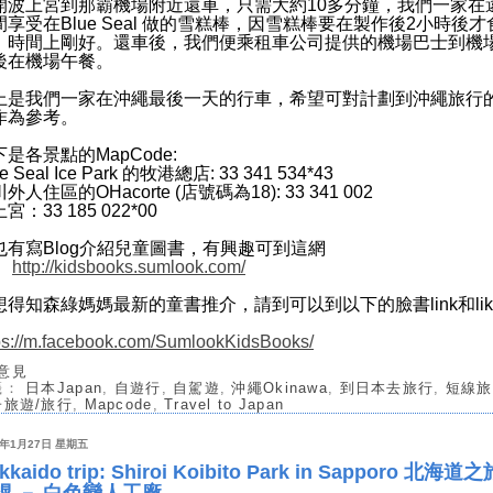
開波上宮到那霸機場附近還車，只需大約10多分鐘，我們一家在
間享受在Blue Seal 做的雪糕棒，因雪糕棒要在製作後2小時後才
，時間上剛好。還車後，我們便乘租車公司提供的機場巴士到機
後在機場午餐。
上是我們一家在沖繩最後一天的行車，希望可對計劃到沖繩旅行
作為參考。
是各景點的MapCode:
ue Seal Ice Park 的牧港總店: 33 341 534*43
外人住區的OHacorte (店號碼為18): 33 341 002
宮：33 185 022*00
也有寫Blog介紹兒童圖書，有興趣可到這網
：
http://kidsbooks.sumlook.com/
想得知森綠媽媽最新的童書推介，請到可以到以下的臉書link和like
ps://m.facebook.com/SumlookKidsBooks/
 意見
籤：
日本Japan
,
自遊行
,
自駕遊
,
沖繩Okinawa
,
到日本去旅行
,
短線旅
子旅遊/旅行
,
Mapcode
,
Travel to Japan
7年1月27日 星期五
kkaido trip: Shiroi Koibito Park in Sapporo 北海道
幌 － 白色戀人工廠