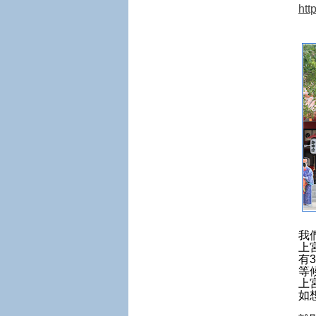
htt
我
上
有
等
上
如