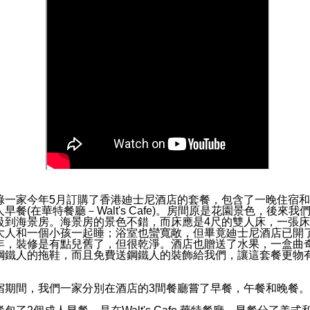
綠一家今年5月訂購了香港廸士尼酒店的套餐，包含了一晚住宿和
人早餐(在華特餐廳－Walt's Cafe)。房間原是花園景色，後來我
級到海景房。海景房的景色不錯，而床應是4尺的雙人床，一張
大人和一個小孩一起睡；浴室也蠻寬敞，但畢竟廸士尼酒店已開了
年，裝修是有點兒舊了，但很乾淨。酒店也贈送了水果，一盒曲
鋼鐵人的拖鞋，而且免費送鋼鐵人的裝飾給我們，讓這套餐更物
。
宿期間，我們一家分別在酒店的3間餐廳嘗了早餐，午餐和晚餐。