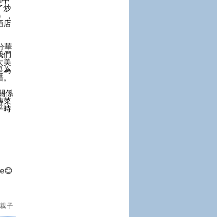
和中
了炒
），
酒店
分華
我們
太美
是為
錯。
情關係
傳菜
平時
😊
,
親子