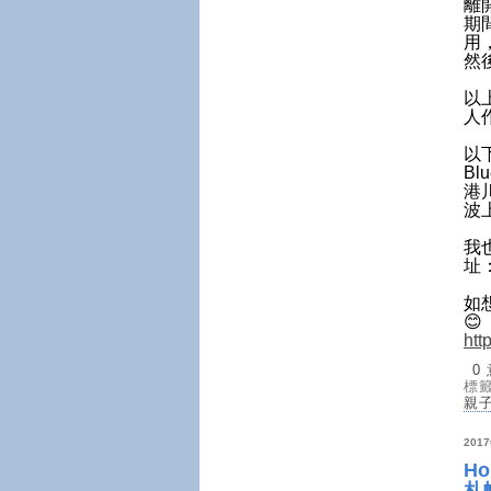
離
期
用
然
以
人
以下
Bl
港川
波上
我
址
如
😊
htt
0
標
親
201
Ho
札