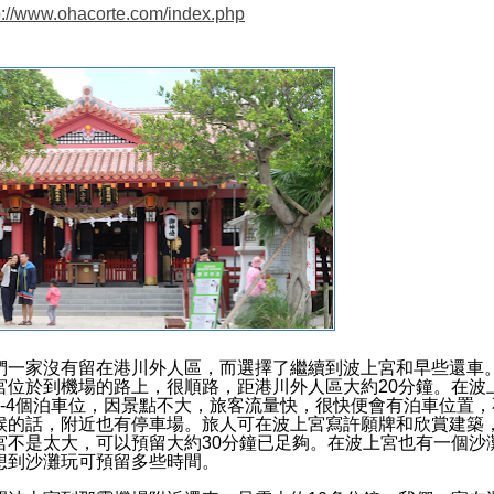
p://www.ohacorte.com/index.php
們一家沒有留在港川外人區，而選擇了繼續到波上宮和早些還車
宮位於到機場的路上，很順路，距港川外人區大約20分鐘。在波
3-4個泊車位，因景點不大，旅客流量快，很快便會有泊車位置，
候的話，附近也有停車場。旅人可在波上宮寫許願牌和欣賞建築
宮不是太大，可以預留大約30分鐘已足夠。在波上宮也有一個沙
想到沙灘玩可預留多些時間。