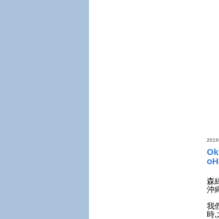
201
Ok
oH
森
沖
我
時