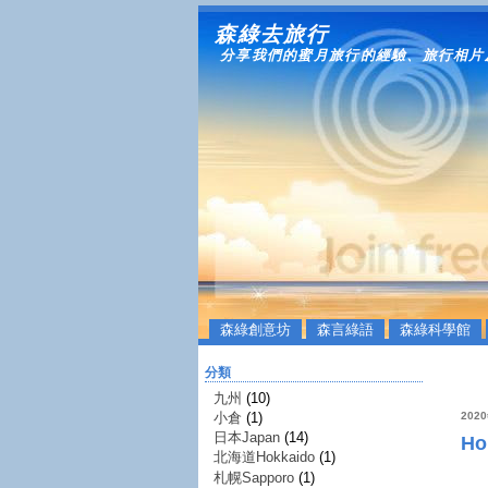
森綠去旅行
分享我們的蜜月旅行的經驗、旅行相片
森綠創意坊
森言綠語
森綠科學館
分類
九州
(10)
小倉
(1)
202
日本Japan
(14)
Ho
北海道Hokkaido
(1)
札幌Sapporo
(1)