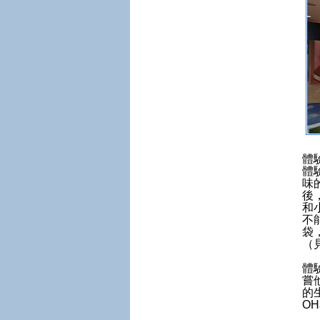
體
體
味
後
和
不
袋
（
體
嘗
的
OH