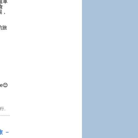
還車
食
場，
的旅
😊
行
,
之旅 －