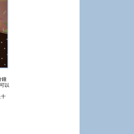
分鐘
家可以
是十