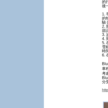
的
後
1.
的
驗 
2.
甜
3.
4.
5.
雪
時
6.
Bl
車
考
Bl
分受
htt