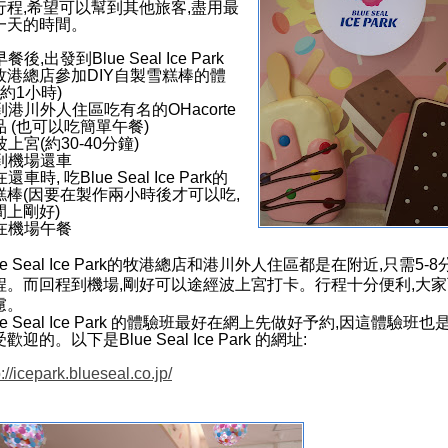
行程,希望可以幫到其他旅客,盡用最
一天的時間。
 早餐後,出發到Blue Seal Ice Park
牧港總店參加DIY自製雪糕棒的體
(約1小時)
 到港川外人住區吃有名的OHacorte
品 (也可以吃簡單午餐)
 波上宮(約30-40分鐘)
 到機場還車
 在還車時, 吃Blue Seal Ice Park的
糕棒(因要在製作兩小時後才可以吃,
間上剛好)
 在機場午餐
ue Seal Ice Park的牧港總店和港川外人住區都是在附近,只需5-8
程。而回程到機場,剛好可以途經波上宮打卡。行程十分便利,大
慮。
ue Seal Ice Park 的體驗班最好在網上先做好予約,因這體驗班也
歡迎的。以下是Blue Seal Ice Park 的網址:
p://icepark.blueseal.co.jp/