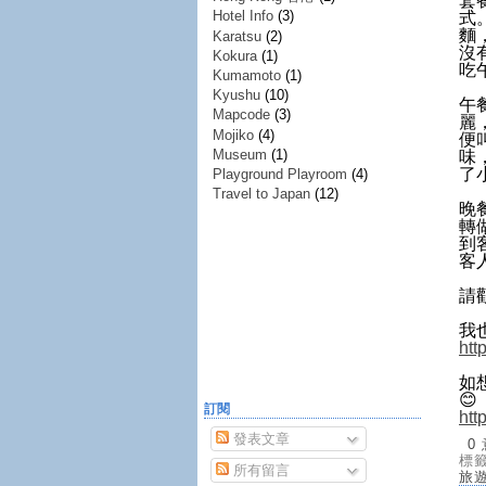
套
Hotel Info
(3)
式
麵
Karatsu
(2)
沒
Kokura
(1)
吃
Kumamoto
(1)
Kyushu
(10)
午
Mapcode
(3)
麗
Mojiko
(4)
便
Museum
(1)
味
了
Playground Playroom
(4)
Travel to Japan
(12)
晚餐
轉
到
客
請
我
htt
如
😊
訂閱
htt
發表文章
0
標
所有留言
旅遊