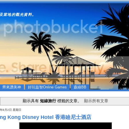
及當地的觀光資料。
齊來讚美神
好玩益智Online Games
森綠BB
顯示具有
短線旅行
標籤的文章。
顯示所有文章
0年8月2日 星期日
ng Kong Disney Hotel 香港廸尼士酒店