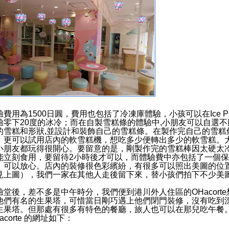
驗費用為1500日圓，費用也包括了冷凍庫體驗，小孩可以在Ice Pa
驗零下20度的冰冷；而在自製雪糕條的體驗中,小朋友可以自選不
的雪糕和形狀,並設計和裝飾自己的雪糕條。在製作完自己的雪糕
，更可以試用店內的軟雪糕機，想吃多少便轉出多少的軟雪糕。
小朋友都玩得很開心。要留意的是，剛製作完的雪糕棒因太硬太
能立刻食用，要留待2小時後才可以，而體驗費中亦包括了一個
，可以放心。店內的裝修很色彩繽紛，有很多可以照出美圖的位
見上圖），我們一家在其他人走後留下來，替小孩們拍下不少美
驗堂後，差不多是中午時分，我們便到港川外人住區的OHacorte
他們有名的生果塔，可惜當日剛巧遇上他們閉門裝修，沒有吃到
生果塔。但那處有很多有特色的餐廳，旅人也可以在那兒吃午餐
acorte 的網址如下：