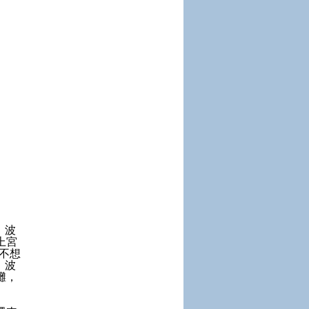
。波
上宮
不想
，波
灘，