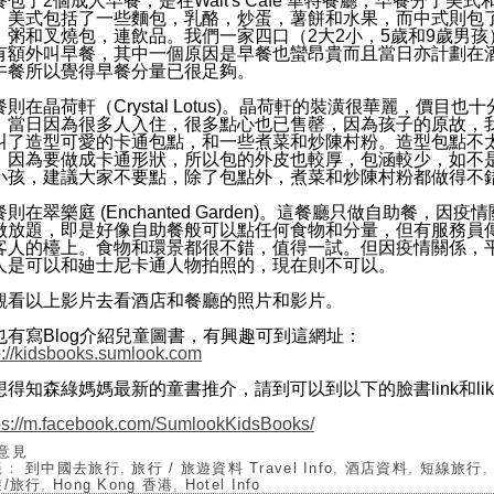
餐包了2個成人早餐，是在Walt's Cafe 華特餐廳，早餐分了美式
。美式包括了一些麵包，乳酪，炒蛋，薯餅和水果，而中式則包
，粥和叉燒包，連飲品。我們一家四口（2大2小，5歲和9歲男孩
有額外叫早餐，其中一個原因是早餐也蠻昂貴而且當日亦計劃在
午餐所以覺得早餐分量已很足夠。
餐則在晶荷軒（Crystal Lotus)。晶荷軒的裝潢很華麗，價目也十
，當日因為很多人入住，很多點心也已售罄，因為孩子的原故，
叫了造型可愛的卡通包點，和一些煮菜和炒陳村粉。造型包點不
，因為要做成卡通形狀，所以包的外皮也較厚，包涵較少，如不
小孩，建議大家不要點，除了包點外，煮菜和炒陳村粉都做得不
則在翠樂庭 (Enchanted Garden)。這餐廳只做自助餐，因疫
做放題，即是好像自助餐般可以點任何食物和分量，但有服務員
客人的檯上。食物和環景都很不錯，值得一試。但因疫情關係，
人是可以和廸士尼卡通人物拍照的，現在則不可以。
觀看以上影片去看酒店和餐廳的照片和影片。
也有寫Blog介紹兒童圖書，有興趣可到這網址：
p://kidsbooks.sumlook.com
想得知森綠媽媽最新的童書推介，請到可以到以下的臉書link和like
ps://m.facebook.com/SumlookKidsBooks/
 意見
籤：
到中國去旅行
,
旅行 / 旅遊資料 Travel Info
,
酒店資料
,
短線旅行
/旅行
,
Hong Kong 香港
,
Hotel Info