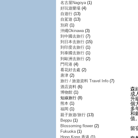
名古屋Nagoya
(1)
好玩遊樂場
(4)
自遊行
(13)
自駕遊
(13)
別府
(1)
沖繩Okinawa
(3)
到中國去旅行
(7)
到日本去旅行
(15)
到印度去旅行
(1)
到泰國去旅行
(1)
到歐洲去旅行
(2)
門司港
(4)
看花好去處
(2)
唐津
(2)
旅行 / 旅遊資料 Travel Info
(7)
酒店資料
(6)
森
博物館
(1)
成
短線旅行
(8)
升
個
熊本
(1)
多
福岡
(1)
和
親子旅遊/旅行
(13)
值
Beppu
(1)
Blossoming flower
(2)
留
Fukuoka
(1)
Hong Kong 香港
(1)