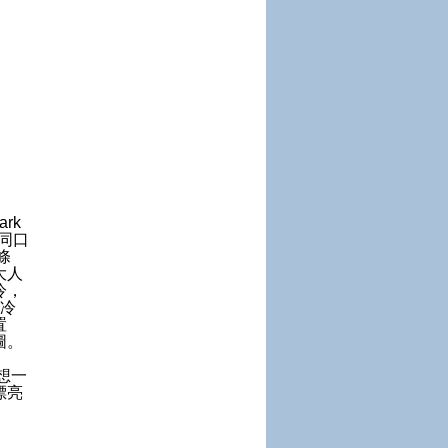
rk
同口
條
大人
冷，
保冷
置
圖。
想一
漂亮
。